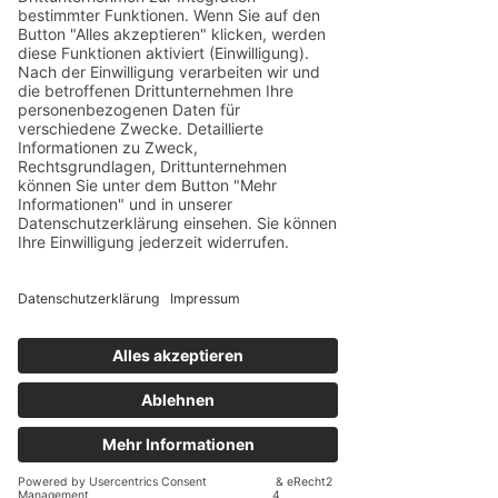
src="https://app.eu.usercentrics.eu/browser-ui/latest/loader.js">
LOADING COOKIE DECLARATION
Impressum
Datenschutzerklärung
Editorial
Auf dem Laufenden bleiben
zum
Newsletter
anmelden