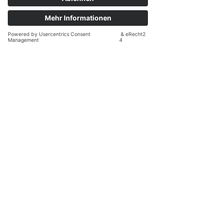
Was Sie jetzt wissen
müssen
Forderungen und Risiken der
EU-
Entgelttransparenzrichtlinie
zu den Informationen
Impressum
Datenschutzerklärung
Editorial