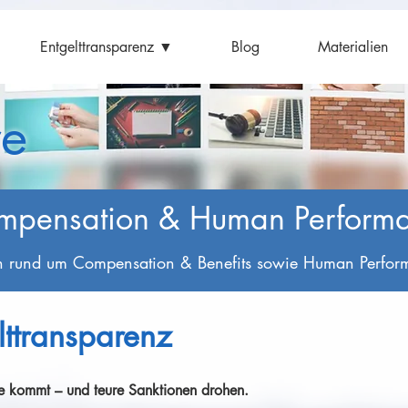
Entgelttransparenz ▼
Blog
Materialien
e
mpensation & Human Perform
n rund um Compensation & Benefits sowie Human Perf
lttransparenz
nie kommt – und teure Sanktionen drohen.