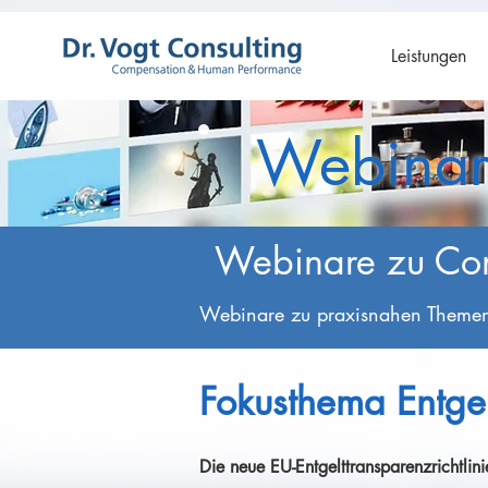
src="https://app.eu.usercentrics.eu/browser-ui/latest/loader.js">
Leistungen
Webinar
Webinare zu Co
Webinare zu praxisnahen Theme
Fokusthema Entge
Die neue EU-Entgelttransparenzrichtli